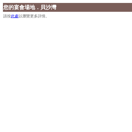
您的宴會場地．貝沙灣
請按
此處
以瀏覽更多詳情。